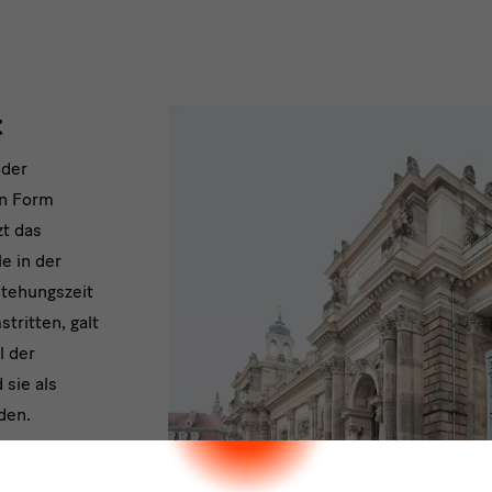
t
 der
en Form
zt das
e in der
stehungszeit
tritten, galt
l der
 sie als
den.
ler