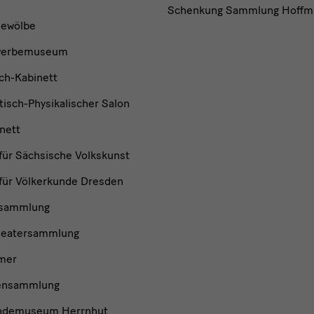
Schenkung Sammlung Hoffm
ewölbe
werbemuseum
ch-Kabinett
isch-Physikalischer Salon
nett
ür Sächsische Volkskunst
ür Völkerkunde Dresden
nsammlung
heatersammlung
mer
ensammlung
ndemuseum Herrnhut