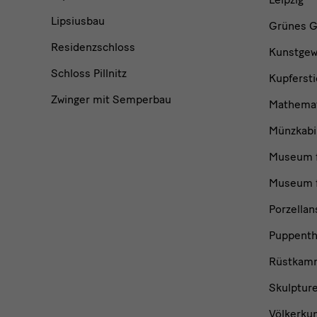
Lipsiusbau
Grünes G
Residenzschloss
Kunstge
Schloss Pillnitz
Kupfersti
Zwinger mit Semperbau
Mathemat
Münzkabi
Museum f
Museum f
Porzella
Puppent
Rüstkam
Skulptur
Völkerku