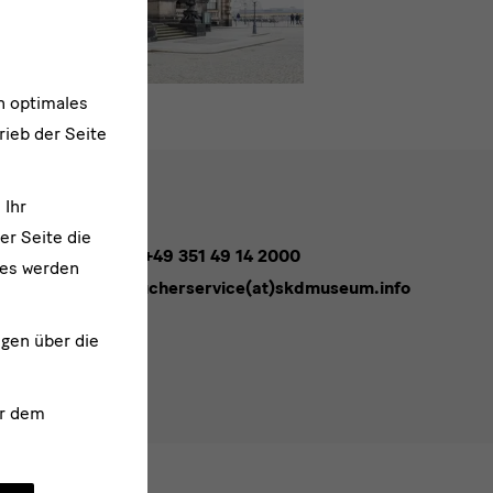
n optimales
rieb der Seite
 Ihr
er Seite die
Tel. +49 351 49 14 2000
ies werden
besucherservice(at)skdmuseum.info
melden
ngen über die
r dem