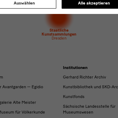
Auswählen
Alle akzeptieren
letter
der Staatlichen Kunstsammlungen Dresden
letter
des Albertinum
letter Tourismus
letter
Museum für Sächsische Volkskunst
Staatliche
Kunstsammlungen
Dresden
Institutionen
um
Gerhard Richter Archiv
r Avantgarden — Egidio
Kunstbibliothek und SKD-Arc
Kunstfonds
lerie Alte Meister
Sächsische Landesstelle für
useum für Völkerkunde
Museumswesen