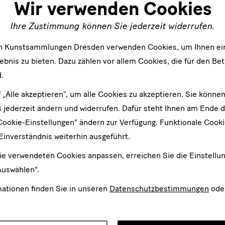
Wir verwenden Cookies
Ihre Zustimmung können Sie jederzeit widerrufen.
en Kunstsammlungen Dresden verwenden Cookies, um Ihnen ei
bnis zu bieten. Dazu zählen vor allem Cookies, die für den Bet
.
f „Alle akzeptieren“, um alle Cookies zu akzeptieren. Sie können
 jederzeit ändern und widerrufen. Dafür steht Ihnen am Ende d
er
Cookie-Einstellungen" ändern zur Verfügung. Funktionale Cook
Einverständnis weiterhin ausgeführt.
An
ie verwendeten Cookies anpassen, erreichen Sie die Einstellu
Auswählen".
d
n*
stimme der
Datenschutzerklärung
zu.*
mationen finden Sie in unseren
Datenschutzbestimmungen
ode
en Sie mindestens einen Newsletter aus.
 gern folgende
Newsletter
abonnieren*