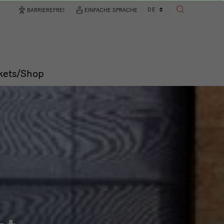
Sprachwechsler
DE
BARRIEREFREI
EINFACHE SPRACHE
SUCHE
kets/Shop