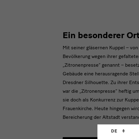
Ein besonderer Or
Mit seiner gläsernen Kuppel – von
Bevölkerung wegen ihrer gefaltet
„Zitronenpresse“ genannt – beset
Gebäude eine herausragende Stell
Dresdner Silhouette. Zu ihrer Ent
war die „Zitronenpresse“ heftig ums
sie doch als Konkurrenz zur Kuppe
Frauenkirche. Heute hingegen wird
Bereicherung der Altstadt verstan
Sprachwechs
DE